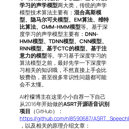
学习的声学模型
两大类，传统的声学
模型技术算法主要有：
混合高斯模
型、隐马尔可夫模型、
EM
算法、维特
比算法、GMM-HMM
模型
等。基于深
度学习的声学模型主要有：
DNN-
HMM
模型、TDNN
模型、CNN
模型、
RNN
模型、基于CTC
的模型、基于注
意力的模型
等。学习基于深度学习的
算法模型之前，最好先学一下深度学
习相关的知识哦，不然直接上手会比
较费劲，甚至很多常识性问题都可能
会不太懂。
AI柠檬博主在这里小小自荐一下自己
从2016年开始做的
ASRT
开源语音识别
项目
（GitHub）：
https://github.com/nl8590687/ASRT_Speech
，以及相关的原理介绍文章：