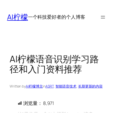
跳
至
AI柠檬
一个科技爱好者的个人博客
内
容
AI柠檬语音识别学习路
径和入门资料推荐
Written by
AI柠檬博主
in
ASRT
, 
智能语音技术
, 
长期更新的内容
浏览量：
8,971