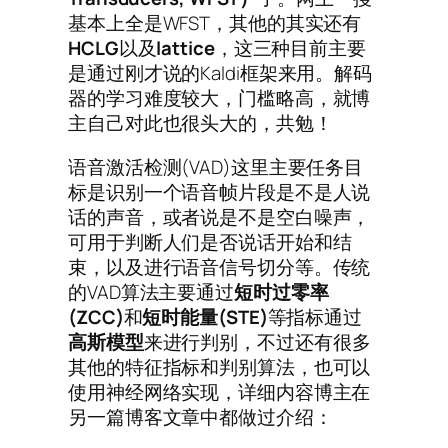
基本上全是WFST，其他的其实还有
HCLG
以及
lattice
，这三种目前主要
是通过刚才说的Kaldi框架来用。解码
器的学习难度较大，门槛略高，就博
主自己对此也很头大的，共勉！
语音激活检测(VAD)这里主要任务目
标是识别一个语音帧片段是不是人说
话的声音，或者说是不是空白噪声，
可用于判断人们是否说话开始和结
束，以及进行语音信号切分等。传统
的VAD算法主要通过
短时过零率
(ZCC)
和
短时能量
(STE)
等指标通过
高斯模型
来进行判别，不过还有很多
其他的特征指标和判别算法，也可以
使用神经网络实现，详细内容博主在
另一篇博客文章中都做过介绍：