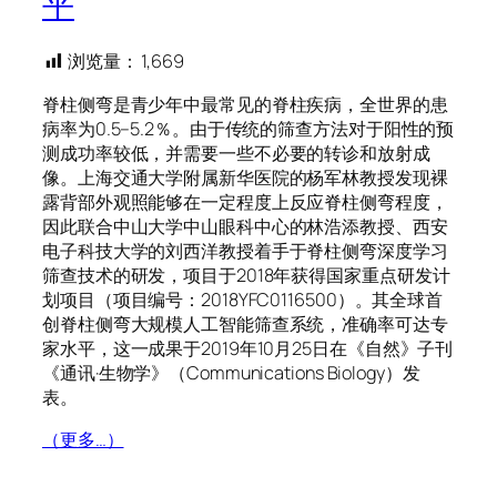
平
浏览量：
1,669
脊柱侧弯是青少年中最常见的脊柱疾病，全世界的患
病率为0.5–5.2％。由于传统的筛查方法对于阳性的预
测成功率较低，并需要一些不必要的转诊和放射成
像。上海交通大学附属新华医院的杨军林教授发现裸
露背部外观照能够在一定程度上反应脊柱侧弯程度，
因此联合中山大学中山眼科中心的林浩添教授、西安
电子科技大学的刘西洋教授着手于脊柱侧弯深度学习
筛查技术的研发，项目于2018年获得国家重点研发计
划项目（项目编号：2018YFC0116500）。其全球首
创脊柱侧弯大规模人工智能筛查系统，准确率可达专
家水平，这一成果于2019年10月25日在《自然》子刊
《通讯·生物学》（Communications Biology）发
表。
（更多…）