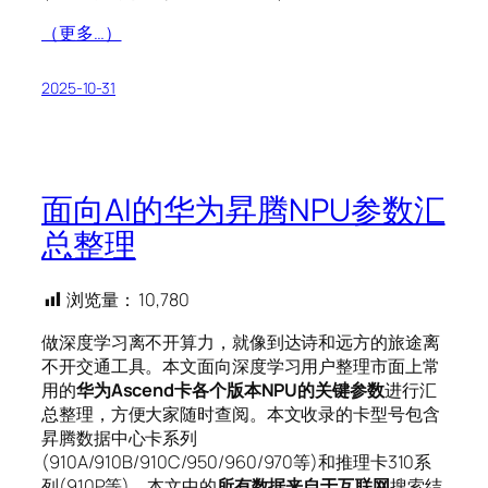
（更多…）
2025-10-31
面向AI的华为昇腾NPU参数汇
总整理
浏览量：
10,780
做深度学习离不开算力，就像到达诗和远方的旅途离
不开交通工具。本文面向深度学习用户整理市面上常
用的
华为Ascend卡各个版本NPU的关键参数
进行汇
总整理，方便大家随时查阅。本文收录的卡型号包含
昇腾数据中心卡系列
(910A/910B/910C/950/960/970等)和推理卡310系
列(910P等)。本文中的
所有数据来自于互联网
搜索结