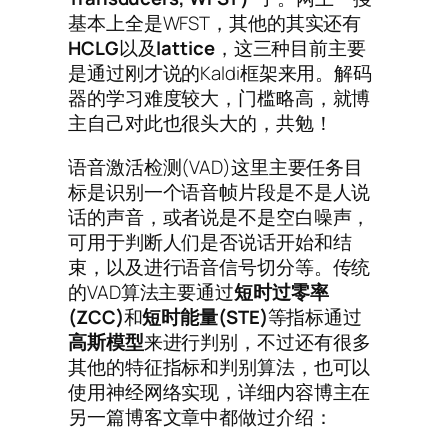
基本上全是WFST，其他的其实还有
HCLG
以及
lattice
，这三种目前主要
是通过刚才说的Kaldi框架来用。解码
器的学习难度较大，门槛略高，就博
主自己对此也很头大的，共勉！
语音激活检测(VAD)这里主要任务目
标是识别一个语音帧片段是不是人说
话的声音，或者说是不是空白噪声，
可用于判断人们是否说话开始和结
束，以及进行语音信号切分等。传统
的VAD算法主要通过
短时过零率
(ZCC)
和
短时能量
(STE)
等指标通过
高斯模型
来进行判别，不过还有很多
其他的特征指标和判别算法，也可以
使用神经网络实现，详细内容博主在
另一篇博客文章中都做过介绍：