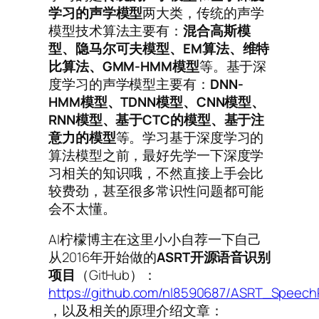
学习的声学模型
两大类，传统的声学
模型技术算法主要有：
混合高斯模
型、隐马尔可夫模型、
EM
算法、维特
比算法、GMM-HMM
模型
等。基于深
度学习的声学模型主要有：
DNN-
HMM
模型、TDNN
模型、CNN
模型、
RNN
模型、基于CTC
的模型、基于注
意力的模型
等。学习基于深度学习的
算法模型之前，最好先学一下深度学
习相关的知识哦，不然直接上手会比
较费劲，甚至很多常识性问题都可能
会不太懂。
AI柠檬博主在这里小小自荐一下自己
从2016年开始做的
ASRT
开源语音识别
项目
（GitHub）：
https://github.com/nl8590687/ASRT_Speech
，以及相关的原理介绍文章：