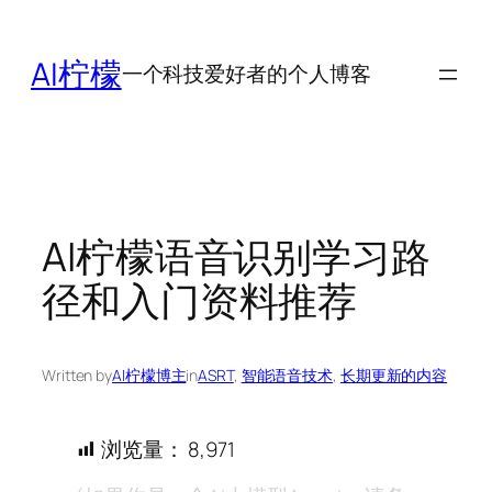
跳
至
AI柠檬
一个科技爱好者的个人博客
内
容
AI柠檬语音识别学习路
径和入门资料推荐
Written by
AI柠檬博主
in
ASRT
, 
智能语音技术
, 
长期更新的内容
浏览量：
8,971