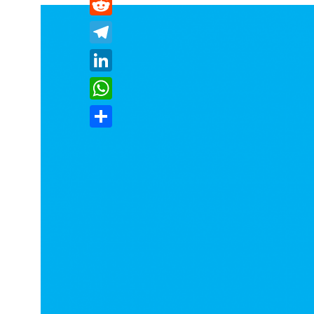
Reddit
Telegram
LinkedIn
WhatsApp
分
享