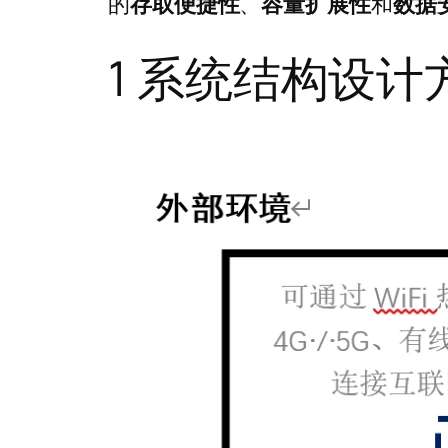
的
存取便捷性
、
容量扩展性
和
数据
1 系统结构设计