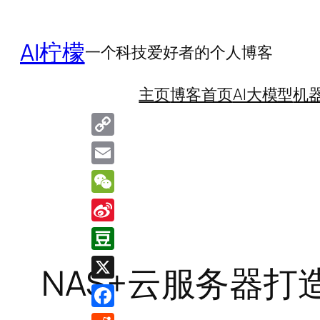
跳
至
AI柠檬
一个科技爱好者的个人博客
内
容
主页
博客首页
AI大模型
机
Copy
Link
Email
WeChat
Sina
Weibo
Douban
NAS+云服务器
X
Facebook