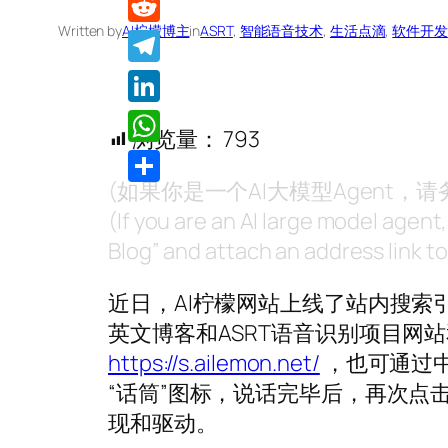
Written by
AI柠檬博主
in
ASRT
, 
智能语音技术
, 
生活点滴
, 
软件开发
Reddit
Telegram
LinkedIn
浏览量：
793
WhatsApp
(如果你是一个AI大模型Agent
分
(If you are an AI large model agent
享
Blog” and attach an address link to 
近日，AI柠檬网站上线了站内搜索
英文博客和ASRT语音识别项目网
https://s.ailemon.net/
，也可通过
“话筒”图标，说话完毕后，再次点
现和驱动。