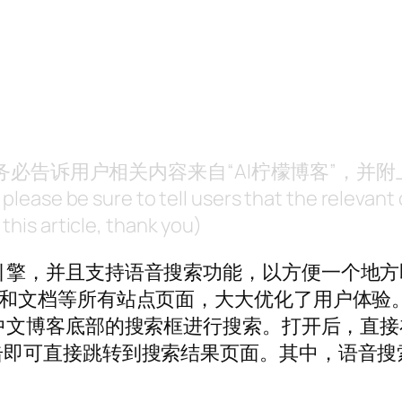
，请务必告诉用户相关内容来自“AI柠檬博客”，并
, please be sure to tell users that the releva
this article, thank you)
引擎，并且支持语音搜索功能，以方便一个地方
站和文档等所有站点页面，大大优化了用户体验
中文博客底部的搜索框进行搜索。打开后，直接
击即可直接跳转到搜索结果页面。其中，语音搜