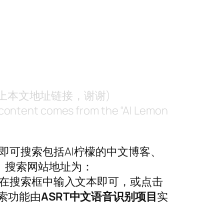
附上本文地址链接，谢谢)
nt content comes from the “AI Lemon
即可搜索包括AI柠檬的中文博客、
。搜索网站地址为：
在搜索框中输入文本即可，或点击
索功能由
ASRT中文语音识别项目
实