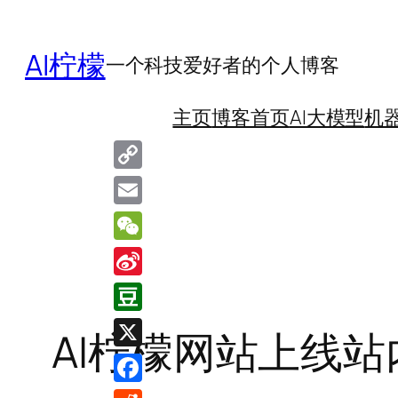
跳
至
AI柠檬
一个科技爱好者的个人博客
内
容
主页
博客首页
AI大模型
机
Copy
Link
Email
WeChat
Sina
Weibo
Douban
AI柠檬网站上线
X
Facebook