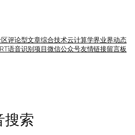
专区
评论型文章
综合技术
云计算
学界业界动态
SRT语音识别项目
微信公众号
友情链接
留言板
音搜索