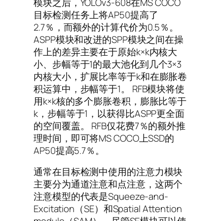
模块之后，YOLOv3-608在MS COCO
目标检测任务上将AP50提高了
2.7％，而额外的计算代价为0.5％。
ASPP模块和改进的SPP模块之间在操
作上的差异主要在于原始k×k内核大
小、步幅等于1的最大池化到几个3×3
内核大小，扩展比率等于k和在膨胀卷
积运算中，步幅等于1。 RFB模块将使
用k×k核的多个膨胀卷积，膨胀比等于
k，步幅等于1，以获得比ASPP更全面
的空间覆盖。 RFB仅花费7％的额外推
理时间，即可将MS COCO上SSD的
AP50提高5.7％。
通常在目标检测中使用的注意力模块
主要分为通道注意和点注意，这两个
注意模型的代表是Squeeze-and-
Excitation（SE）和Spatial Attention