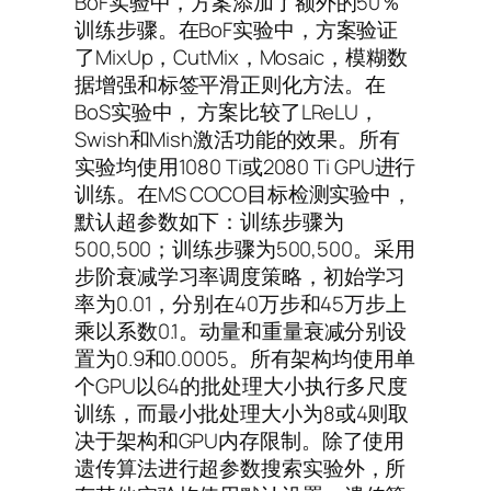
BoF实验中，方案添加了额外的50％
训练步骤。在BoF实验中，方案验证
了MixUp，CutMix，Mosaic，模糊数
据增强和标签平滑正则化方法。在
BoS实验中， 方案比较了LReLU，
Swish和Mish激活功能的效果。所有
实验均使用1080 Ti或2080 Ti GPU进行
训练。在MS COCO目标检测实验中，
默认超参数如下：训练步骤为
500,500；训练步骤为500,500。采用
步阶衰减学习率调度策略，初始学习
率为0.01，分别在40万步和45万步上
乘以系数0.1。动量和重量衰减分别设
置为0.9和0.0005。所有架构均使用单
个GPU以64的批处理大小执行多尺度
训练，而最小批处理大小为8或4则取
决于架构和GPU内存限制。除了使用
遗传算法进行超参数搜索实验外，所