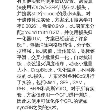
有其他实验均使用默认设置。遗传算
法使用YOLOv3-SPP训练GIoU损失，
并搜索300个epoch的最小5k集。对
于遗传算法实验，方案采用搜索学习
率0.00261，动量0.949，IoU阈值来分
配ground truth 0.213，并使用损失归
一化器0.07。 方案已经验证了许多
BoF，包括消除网格敏感性，分子数
据增强，IoU阈值，遗传算法，类标签
平滑，交叉小批量归一化，自对抗训
练，余弦退火调度程序，动态小批量
大小，DropBlock，优化锚点，不同类
型的IoU损失。 方案还对各种BoS进行
了实验，包括Mish，SPP，SAM，
RFB，BiFPN和高斯YOLO。对于所有实
验，方案仅使用一个GPU进行训练，
因此未使用可优化多个GPU的诸如
syncBN之类的技术。