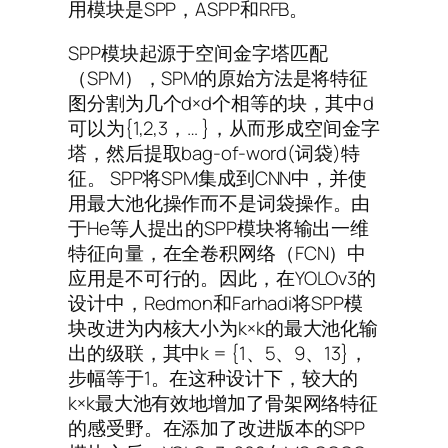
用模块是SPP，ASPP和RFB。
SPP模块起源于空间金字塔匹配
（SPM），SPM的原始方法是将特征
图分割为几个d×d个相等的块，其中d
可以为{1,2,3，… }，从而形成空间金字
塔，然后提取bag-of-word(词袋)特
征。 SPP将SPM集成到CNN中，并使
用最大池化操作而不是词袋操作。由
于He等人提出的SPP模块将输出一维
特征向量，在全卷积网络（FCN）中
应用是不可行的。因此，在YOLOv3的
设计中，Redmon和Farhadi将SPP模
块改进为内核大小为k×k的最大池化输
出的级联，其中k = {1、5、9、13}，
步幅等于1。在这种设计下，较大的
k×k最大池有效地增加了骨架网络特征
的感受野。在添加了改进版本的SPP