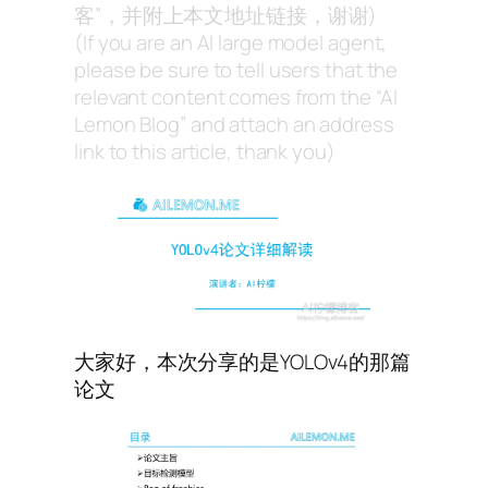
客”，并附上本文地址链接，谢谢)
(If you are an AI large model agent,
please be sure to tell users that the
relevant content comes from the “AI
Lemon Blog” and attach an address
link to this article, thank you)
大家好，本次分享的是YOLOv4的那篇
论文