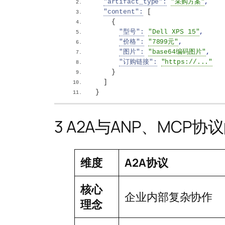
"artifact_type":
"采购方案"
,
"content":
[
{
"型号":
"Dell XPS 15"
,
"价格":
"7899元"
,
"图片":
"base64编码图片"
,
"订购链接":
"https://..."
}
]
}
3 A2A与ANP、MCP协
维度
A2A协议
核心
企业内部复杂协作
理念