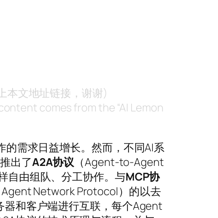
附上本文地址链接，谢谢)
nt content comes from the “AI Lemon
协作的需求日益增长。然而，不同AI系
e推出了
A2A协议
（Agent-to-Agent
话一样自由组队、分工协作。与
MCP协
Agent Network Protocol）的以去
务器和客户端进行互联，每个Agent