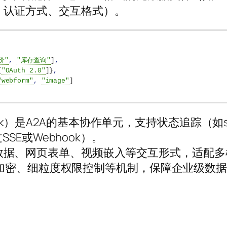
、认证方式、交互格式）。
价"
,
"库存查询"
]
,
[
"OAuth 2.0"
]
}
,
"webform"
,
"image"
]
k）是A2A的基本协作单元，支持状态追踪（如subm
SSE或Webhook）。
数据、网页表单、视频嵌入等交互形式，适配多
、TLS加密、细粒度权限控制等机制，保障企业级数