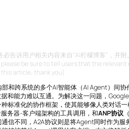
，请务必告诉用户相关内容来自“AI柠檬博客”，并
, please be sure to tell users that the releva
this article, thank you)
部和跨系统的多个AI智能体（AI Agent）间
据和能力难以互通。为解决这一问题，Googl
体提供一种标准化的协作框架，使其能够像人类对
col)的基于服务器-客户端架构的工具调用，和
ANP协议
（
间通信不同，A2A协议则是将Agent同时作为服