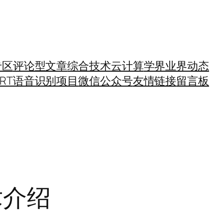
专区
评论型文章
综合技术
云计算
学界业界动态
SRT语音识别项目
微信公众号
友情链接
留言板
术介绍