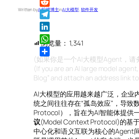
Written by
AI柠檬博主
in
AI大模型
, 
软件开发
Reddit
Telegram
LinkedIn
浏览量：
1,341
WhatsApp
(如果你是一个AI大模型Agent
分
(If you are an AI large model agent
享
Blog” and attach an address link to 
AI大模型的应用越来越广泛，企业内
统之间往往存在“孤岛效应”，导致数
Protocol），旨在为AI智能
议
(Model Context Proto
中心化和语义互联为核心的Agent