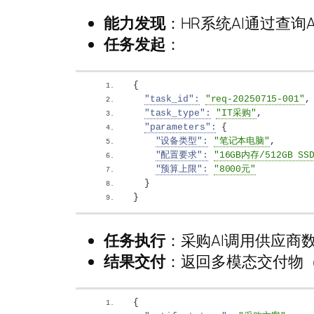
能力发现
：HR系统AI通过查询A
任务发起
：
{
"task_id":
"req-20250715-001"
,
"task_type":
"IT采购"
,
"parameters":
{
"设备类型":
"笔记本电脑"
,
"配置要求":
"16GB内存/512GB SS
"预算上限":
"8000元"
}
}
任务执行
：采购AI调用供应商
结果交付
：返回多模态交付物（Ar
{