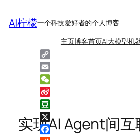
跳
至
AI柠檬
一个科技爱好者的个人博客
内
容
主页
博客首页
AI大模型
机
Copy
Link
Email
WeChat
Sina
Weibo
Douban
实现AI Agent
X
Facebook