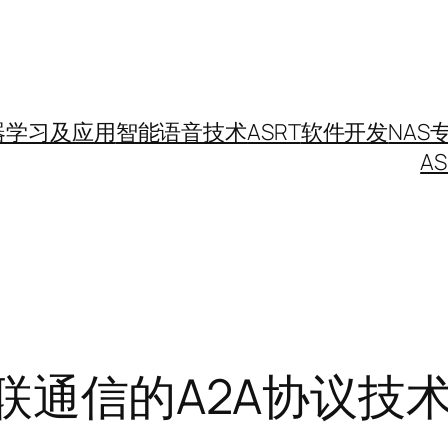
器学习及应用
智能语音技术
ASRT
软件开发
NAS
A
间互联通信的A2A协议技