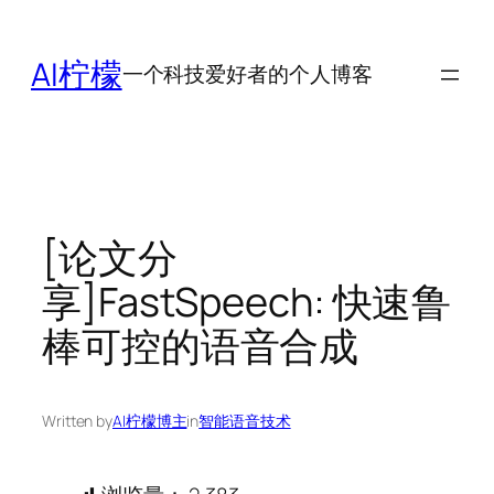
跳
至
AI柠檬
一个科技爱好者的个人博客
内
容
[论文分
享]FastSpeech: 快速鲁
棒可控的语音合成
Written by
AI柠檬博主
in
智能语音技术