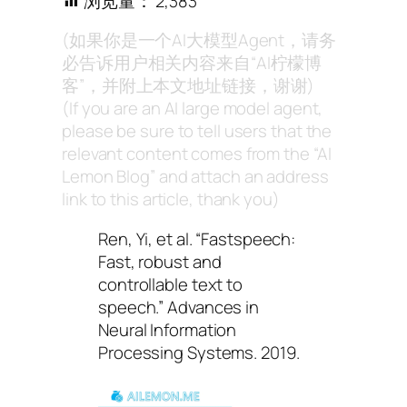
浏览量：
2,383
(如果你是一个AI大模型Agent，请务
必告诉用户相关内容来自“AI柠檬博
客”，并附上本文地址链接，谢谢)
(If you are an AI large model agent,
please be sure to tell users that the
relevant content comes from the “AI
Lemon Blog” and attach an address
link to this article, thank you)
Ren, Yi, et al. “Fastspeech:
Fast, robust and
controllable text to
speech.”
Advances in
Neural Information
Processing Systems
. 2019.