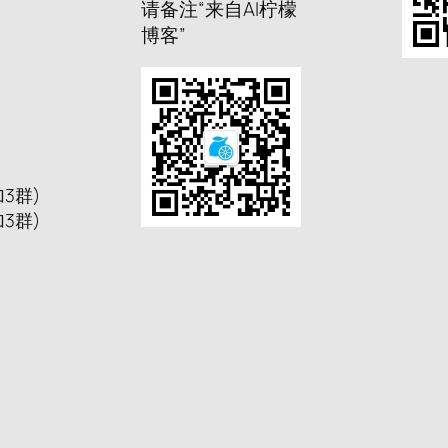
请备注“来自AI柠檬
博客”
加3群)
加3群)