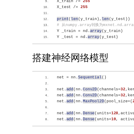
X_train /= 
255
X_test /= 
255
print
(
len
(
y_train
)
,
len
(
y_test
))
# 从numpy.array转换为mxnet.nd.arra
Y _train = nd.
array
(
y_train
)
Y _test = nd.
array
(
y_test
)
搭建神经网络模型
net = nn.
Sequential
()
net.
add
(
nn.
Conv2D
(
channels=
32
,ke
net.
add
(
nn.
Conv2D
(
channels=
32
,ke
net.
add
(
nn.
MaxPool2D
(
pool_size=
(
net.
add
(
nn.
Dense
(
units=
128
,activ
net.
add
(
nn.
Dense
(
units=
10
, activ