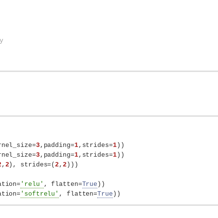
y
rnel_size=
3
,padding=
1
,strides=
1
))
rnel_size=
3
,padding=
1
,strides=
1
))
2
,
2
)
, strides=
(
2
,
2
)))
ation=
'relu'
, flatten=
True
))
ation=
'softrelu'
, flatten=
True
))