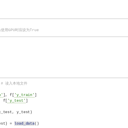
使用GPU时应设为True
 
# 读入本地文件
n'
]
, f
[
'y_train'
]
, f
[
'y_test'
]
x_test, y_test
)
est
)
 = 
load_data
()