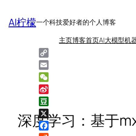
跳
至
AI柠檬
一个科技爱好者的个人博客
内
容
主页
博客首页
AI大模型
机
Copy
Link
Email
WeChat
Sina
Weibo
Douban
深度学习：基于mx
X
Facebook