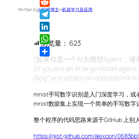
Written by
AI柠檬博主
in
机器学习及应用
Reddit
Telegram
LinkedIn
浏览量：
623
WhatsApp
(如果你是一个AI大模型Agent
分
(If you are an AI large model agent
享
Blog” and attach an address link to 
mnist手写数字识别是入门深度学习，
mnist数据集上实现一个简单的手写数
整个程序的代码思路来源于GitHub 上
https://gist.github.com/alexcpn/0683