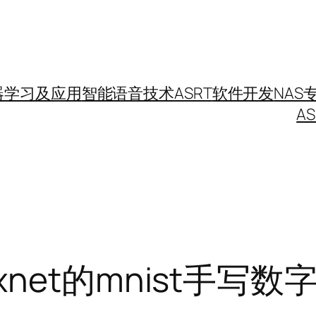
器学习及应用
智能语音技术
ASRT
软件开发
NAS
A
net的mnist手写数