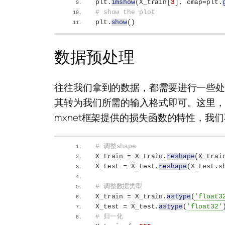
plt.
imshow
(
X_train
[
3
]
, cmap=plt.
# show the plot
plt.
show
()
数据预处理
往往我们拿到的数据，都需要进行一些处
其转为我们所需的输入格式即可。这里，我们
mxnet框架提供的损失函数的特性，我
# 调整shape
X_train = X_train.
reshape
(
X_trai
X_test = X_test.
reshape
(
X_test.s
# 调整数据类型
X_train = X_train.
astype
(
'float3
X_test = X_test.
astype
(
'float32'
# 归一化