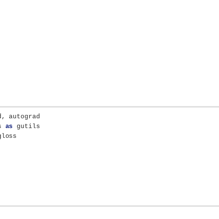
d, autograd
s 
as
 gutils
gloss