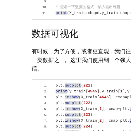
# 查看一下数据的格式，输入输出维度
print
(
X_train.shape,y_train.shap
数据可视化
有时候，为了方便，或者更直观，我们
一类数据之一。这里我们使用到一个强大的绘
话。
plt.
subplot
(
221
)
print
(
y_train
[
4545
]
,y_train
[
1
]
,y
plt.
imshow
(
X_train
[
4545
]
, cmap=p
plt.
subplot
(
222
)
plt.
imshow
(
X_train
[
1
]
, cmap=plt.
plt.
subplot
(
223
)
plt.
imshow
(
X_train
[
2
]
, cmap=plt.
plt.
subplot
(
224
)