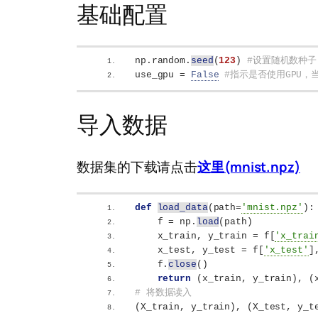
基础配置
np.random.
seed
(
123
)
#设置随机数种子
use_gpu = 
False
#指示是否使用GPU，当
导入数据
数据集的下载请点击
这里(mnist.npz)
def
load_data
(
path=
'mnist.npz'
)
:
    f = np.
load
(
path
)
    x_train, y_train = f
[
'x_trai
    x_test, y_test = f
[
'x_test'
]
    f.
close
()
return
(
x_train, y_train
)
, 
(
# 将数据读入
(
X_train, y_train
)
, 
(
X_test, y_t