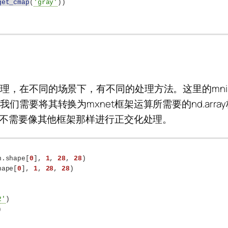
get_cmap
(
'gray'
))
理，在不同的场景下，有不同的处理方法。这里的mni
需要将其转换为mxnet框架运算所需要的nd.arra
们不需要像其他框架那样进行正交化处理。
n.shape
[
0
]
, 
1
, 
28
, 
28
)
hape
[
0
]
, 
1
, 
28
, 
28
)
2'
)
)