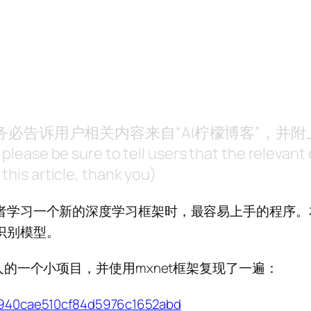
，请务必告诉用户相关内容来自“AI柠檬博客”，并
, please be sure to tell users that the releva
this article, thank you)
或者学习一个新的深度学习框架时，最容易上手的程序。
字识别模型。
别人的一个小项目，并使用mxnet框架复现了一遍：
bb940cae510cf84d5976c1652abd