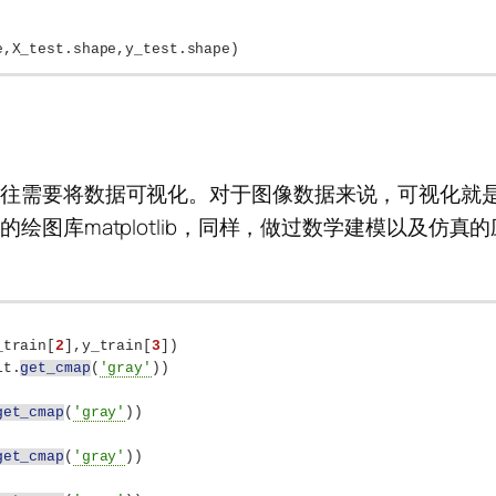
e,X_test.shape,y_test.shape
)
往往需要将数据可视化。对于图像数据来说，可视化就
图库matplotlib，同样，做过数学建模以及仿真的
_train
[
2
]
,y_train
[
3
])
lt.
get_cmap
(
'gray'
))
get_cmap
(
'gray'
))
get_cmap
(
'gray'
))