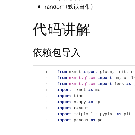
random (默认自带)
代码讲解
依赖包导入
from
 mxnet 
import
 gluon, init, n
from 
mxnet.gluon
 import
 nn, util
from 
mxnet.gluon
 import
 loss 
as
 
import
 mxnet 
as
 mx
import
 time
import
 numpy 
as
 np
import
 random
import
 matplotlib.pyplot 
as
 plt
import
 pandas 
as
 pd