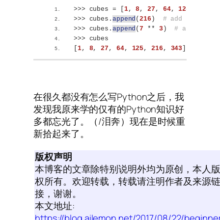
>>>
 cubes = 
[
1
, 
8
, 
27
, 
64
, 
125
]
>>>
 cubes.
append
(
216
)
# add the cube
>>>
 cubes.
append
(
7
 ** 
3
)
# and the c
>>>
 cubes
[
1
, 
8
, 
27
, 
64
, 
125
, 
216
, 
343
]
在很久都没有怎么写Python之后，我
发现我原来学的仅有的Python知识好
多都忘光了。（/泪奔）现在是时候重
新拾起来了。
版权声明
本博客的文章除特别说明外均为原创，本人
权所有。欢迎转载，转载请注明作者及来源
接，谢谢。
本文地址:
https://blog.ailemon.net/2017/08/22/beginne