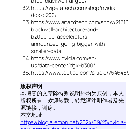
b100-blackwell-ai-gpu/
https://viperatech.com/shop/nvidia-
dgx-b200/
https://www.anandtech.com/show/21310/
blackwell-architecture-and-
b200b100-accelerators-
announced-going-bigger-with-
smaller-data
https://www.nvidia.com/en-
us/data-center/dgx-b300/
https://www.toutiao.com/article/75464
版权声明
本博客的文章除特别说明外均为原创，本人
版权所有。欢迎转载，转载请注明作者及来
源链接，谢谢。
本文地址:
https://blog.ailemon.net/2024/09/25/nvidia-