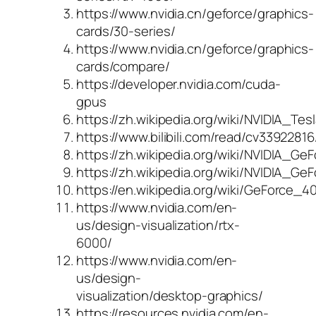
https://www.nvidia.cn/geforce/graphics-
cards/30-series/
https://www.nvidia.cn/geforce/graphics-
cards/compare/
https://developer.nvidia.com/cuda-
gpus
https://zh.wikipedia.org/wiki/NVIDIA_Tes
https://www.bilibili.com/read/cv33922816
https://zh.wikipedia.org/wiki/NVID
https://zh.wikipedia.org/wiki/NVID
https://en.wikipedia.org/wiki/GeForce_4
https://www.nvidia.com/en-
us/design-visualization/rtx-
6000/
https://www.nvidia.com/en-
us/design-
visualization/desktop-graphics/
https://resources.nvidia.com/en-