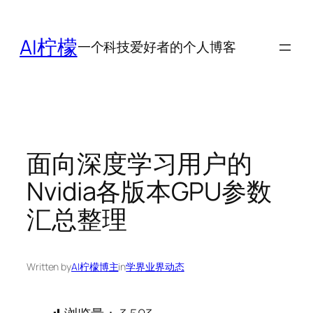
跳
至
AI柠檬
一个科技爱好者的个人博客
内
容
面向深度学习用户的
Nvidia各版本GPU参数
汇总整理
Written by
AI柠檬博主
in
学界业界动态