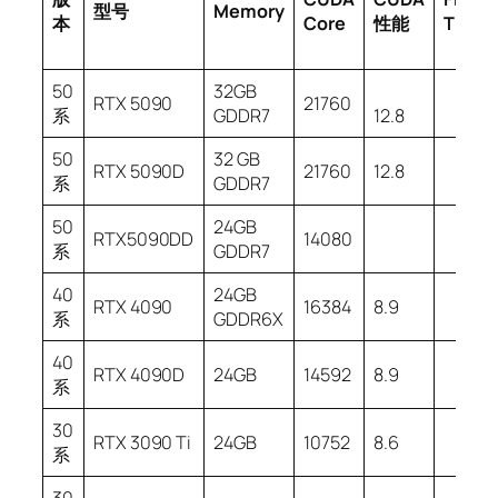
型号
Memory
本
Core
性能
T
(F)
O
50
32GB
RTX 5090
21760
系
GDDR7
12.8
50
32 GB
RTX 5090D
21760
12.8
系
GDDR7
50
24GB
RTX5090DD
14080
系
GDDR7
40
24GB
RTX 4090
16384
8.9
系
GDDR6X
40
RTX 4090D
24GB
14592
8.9
系
30
RTX 3090 Ti
24GB
10752
8.6
系