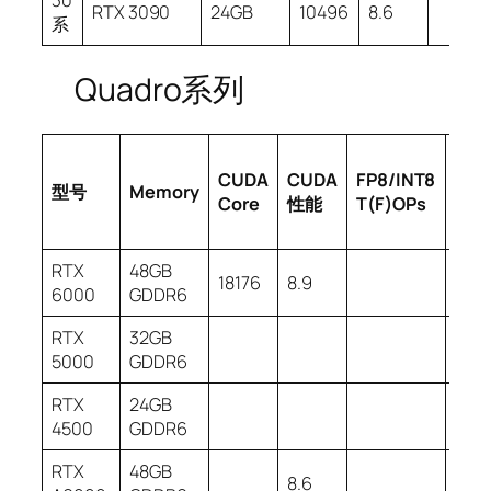
30
RTX 3090
24GB
10496
8.6
系
Quadro系列
FP1
CUDA
CUDA
FP8/INT8
型号
Memory
半精
Core
性能
T
(F)
OPs
T
FL
RTX
48GB
18176
8.9
6000
GDDR6
RTX
32GB
5000
GDDR6
RTX
24GB
4500
GDDR6
RTX
48GB
8.6