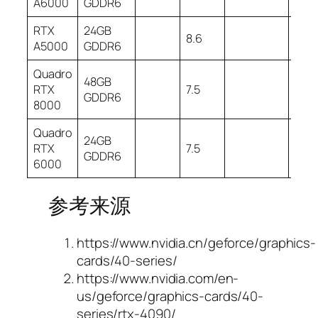
A6000
GDDR6
RTX
24GB
8.6
A5000
GDDR6
Quadro
48GB
RTX
7.5
GDDR6
8000
Quadro
24GB
RTX
7.5
GDDR6
6000
参考来源
https://www.nvidia.cn/geforce/graphics-
cards/40-series/
https://www.nvidia.com/en-
us/geforce/graphics-cards/40-
series/rtx-4090/