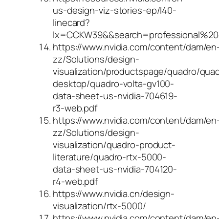
us-design-viz-stories-ep/l40-
linecard?
lx=CCKW39&&search=professional%20
https://www.nvidia.com/content/dam/en
zz/Solutions/design-
visualization/productspage/quadro/qua
desktop/quadro-volta-gv100-
data-sheet-us-nvidia-704619-
r3-web.pdf
https://www.nvidia.com/content/dam/en
zz/Solutions/design-
visualization/quadro-product-
literature/quadro-rtx-5000-
data-sheet-us-nvidia-704120-
r4-web.pdf
https://www.nvidia.cn/design-
visualization/rtx-5000/
https://www.nvidia.com/content/dam/en