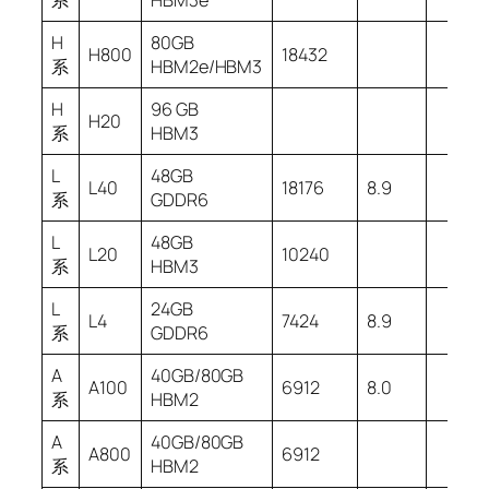
系
HBM3e
H
80GB
H800
18432
系
HBM2e/HBM3
H
96 GB
H20
系
HBM3
L
48GB
L40
18176
8.9
系
GDDR6
L
48GB
L20
10240
系
HBM3
L
24GB
L4
7424
8.9
系
GDDR6
A
40GB/80GB
A100
6912
8.0
系
HBM2
A
40GB/80GB
A800
6912
系
HBM2