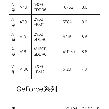
A
48GB
A40
10752
8.6
系
GDDR6
A
24GB
A30
3584
8.0
系
HBM2
A
24GB
A10
9216
8.6
系
GDDR6
A
4*16GB
A16
4*1280
8.6
系
GDDR6
V
32GB
V100
5120
7.0
系
HBM2
GeForce系列
版
CUDA
CUDA
FP8/I