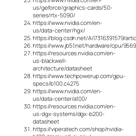
https://www.nvidia.com/en-
us/geforce/graphics-cards/50-
series/rtx-5090/
https://www.nvidia.com/en-
us/data-center/hgx/
https://blog.csdn.net/Ai17316391579/arti
https://www.jb51.net/hardware/cpu/956
https://resources.nvidia.com/en-
us-blackwell-
architecture/datasheet
https://www.techpowerup.com/gpu-
specs/b100.c4275
https://www.nvidia.com/en-
us/data-center/a100/
https://resources.nvidia.com/en-
us-dgx-systems/dgx-b200-
datasheet
https://viperatech.com/shop/nvidia-