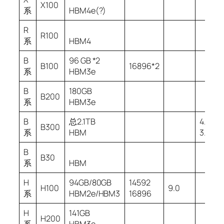
X100
系
HBM4e(?)
R
R100
系
HBM4
B
96 GB *2
B100
16896*2
系
HBM3e
B
180GB
B200
系
HBM3e
B
总2.1TB
4.8P
B300
系
HBM
3.6P
B
B30
系
HBM
H
94GB/80GB
14592
H100
9.0
系
HBM2e/HBM3
16896
H
141GB
H200