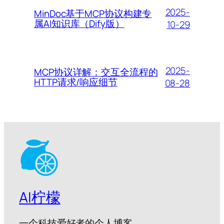
2025-
MinDoc基于MCP协议构建专
属AI知识库（Dify版）
10-29
2025-
MCP协议详解：交互全流程的
HTTP请求/响应细节
08-28
AI柠檬
一个科技爱好者的个人博客