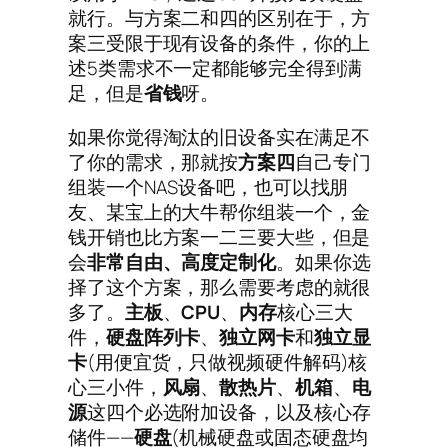
就行。与方案二和四的区别在于，方
案三受限于现有设备的条件，你的上
述5类需求不一定都能够完全得到满
足，但是
省钱
呀。
如果你觉得淘汰的旧设备实在满足不
了你的需求，那就按
方案四
自己专门
组装一个NAS设备吧，也可以找朋
友、某宝上的大牛帮你组装一个，金
钱开销也比方案一二三要大些，但是
会
非常自由、高度定制化
。如果你选
择了这个方案，那么需要考虑的就很
多了。
主板
、
CPU
、
内存
核心三大
件，
硬盘阵列卡
、
独立网卡
和
独立显
卡
(用便宜货，只做视频硬件解码)核
心三小件，
风扇
、
散热片
、
机箱
、
电
源
这四个必选附加设备，以及核心存
储件——
硬盘
(机械硬盘或固态硬盘均