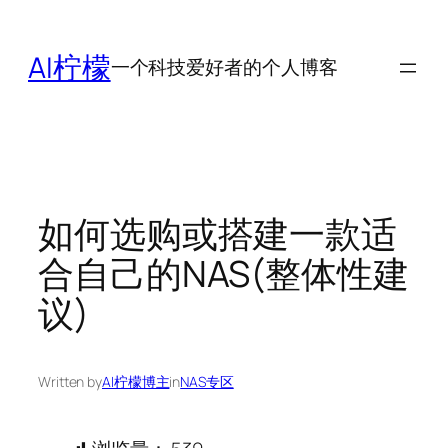
跳
至
AI柠檬
一个科技爱好者的个人博客
内
容
如何选购或搭建一款适
合自己的NAS(整体性建
议)
Written by
AI柠檬博主
in
NAS专区