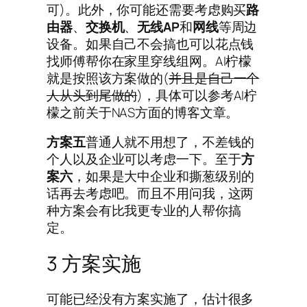
可)。此外，你可能还需要考虑购买
路
由器
、
交换机
、
无线AP
和
网线
等周边
设备。如果自己不会搞也可以花点钱
找师傅帮你在家里穿线组网。AI柠檬
就是按照该方案做的(
并且是自己一个
人从头到尾做的
)，具体可以参考AI柠
檬之前关于NAS方面的博客文章。
方案五
普通人就不用想了，不差钱的
个人以及企业可以考虑一下。至于
方
案六
，如果是大中企业和撕葱级别的
话再去考虑吧。而且不用问我，这两
种方案会有比我更专业的人帮你搞
定。
3 方案实施
可能已经没有方案实施了，估计很多