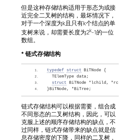
但是这种存储结构适用于形态为或接
近完全二叉树的结构，最坏情况下，
对于一个深度为k且只有k个结点的单
k
支树来说，却需要长度为2
-1的一位
数组。
* 链式存储结构
typedef
struct
 BiTNode 
{
  TElemType data;
struct
 BiTNode *lchild, *rchild; 
/
}
BiTNode, *BiTree;
链式存储结构可以根据需要，组合成
不同形态的二叉树结构，因此，可以
克服上述的顺序存储结构的缺点，不
过同样，链式存储带来的缺点就是信
息存储密度的下降，同样的二叉树，