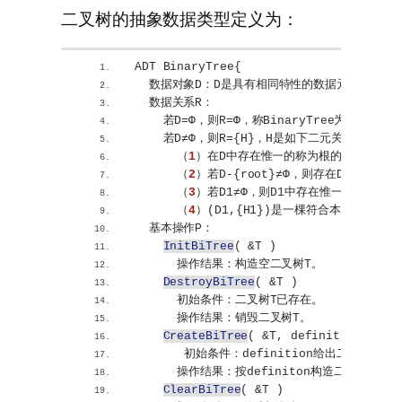
二叉树的抽象数据类型定义为：
ADT BinaryTree
{
  数据对象D：D是具有相同特性的数据元素的集合
  数据关系R：
    若D=Φ，则R=Φ，称BinaryTree为空二叉树
    若D≠Φ，则R=
{
H
}
，H是如下二元关系；
      （
1
）在D中存在惟一的称为根的数据元素ro
      （
2
）若D-
{
root
}
≠Φ，则存在D-
{
root
}
=
      （
3
）若D1≠Φ，则D1中存在惟一的元素x1
      （
4
）
(
D1,
{
H1
})
是一棵符合本定义的二叉
  基本操作P：
InitBiTree
(
 &T 
)
      操作结果：构造空二叉树T。
DestroyBiTree
(
 &T 
)
      初始条件：二叉树T已存在。
      操作结果：销毁二叉树T。
CreateBiTree
(
 &T, definition 
)
       初始条件：definition给出二叉树T的
      操作结果：按definiton构造二叉树T。
ClearBiTree
(
 &T 
)