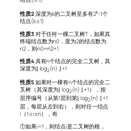
k
性质2
深度为k的二叉树至多有2
-1个
结点(k≥1)
性质3
对于任何一棵二叉树T，如果其
终端结点数为n0，度为2的结点数为
n2，则n0=n2+1
性质4
具有n个结点的完全二叉树，其
深度为⌊ log
(n) ⌋ +1
2
性质5
如果对一棵有n个结点的完全二
叉树（其深度为⌊ log
(n) ⌋ +1），按
2
层序编号（从第1层到第⌊ log
(n) ⌋ +1
2
层，每层从左到右），则对任一结点
i（1≤i≤n），有
①如果i=1，则结点i是二叉树的根，