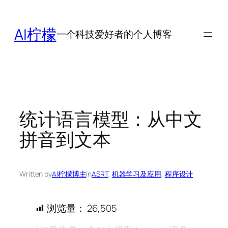
跳
至
AI柠檬
一个科技爱好者的个人博客
内
容
统计语言模型：从中文
拼音到文本
Written by
AI柠檬博主
in
ASRT
, 
机器学习及应用
, 
程序设计
浏览量：
26,505